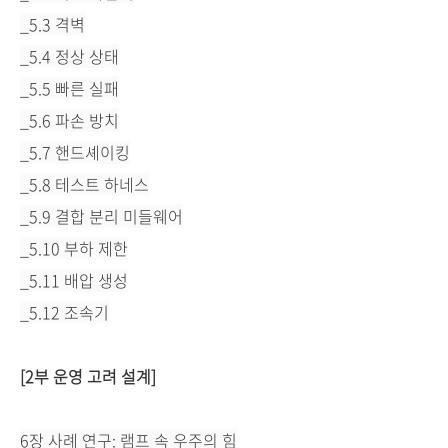
_5.3 격벽
_5.4 정상 상태
_5.5 빠른 실패
_5.6 파손 방치
_5.7 핸드셰이킹
_5.8 테스트 하네스
_5.9 결합 분리 미들웨어
_5.10 부하 제한
_5.11 배압 생성
_5.12 조속기
[2부 운영 고려 설계]
6장 사례 연구: 램프 속 우주의 힘