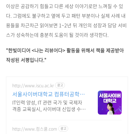
이상은 공감하기 힘들고 다른 세상 이야기로만 느껴질 수 있
다. 그럼에도 불구하고 옆에 두고 패턴 부분이나 실제 사례 내
용들을 차근차근 읽어보면 1~2년 뒤 개인의 성장과 담당 서비
스가 성숙하는데 충분히 도움이 될 것이라 생각한다.
"한빛미디어
<나는
리뷰어다> 활동을
위해서 책을 제공받아
작성된 서평입니다."
http://www.iscu.ac.kr
광고
서울사이버대학교 컴퓨터공학과
2026 가을학기 신편입생
IT인력 양성, IT 관련 국가 및 국제자
격증 교육실시, 사이버대 신입생 수 1
위 장학금 지급 1위, 학사 석사 박사
온라인복수학위까지
http://www.컴스쿨.com
광고