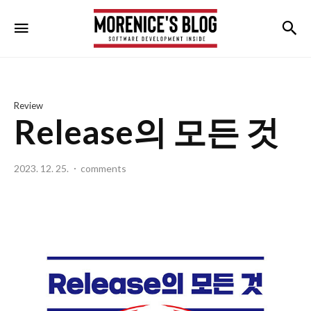
morenice's
검
메뉴
blog
Review
Release의 모든 것
2023. 12. 25.
comments