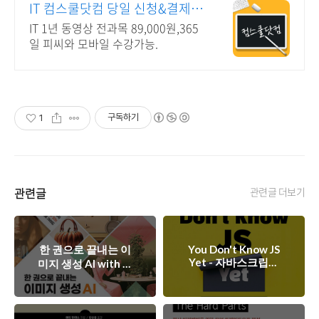
IT 컴스쿨닷컴 당일 신청&결제시
기프티콘!
IT 1년 동영상 전과목 89,000원,365
일 피씨와 모바일 수강가능.
구독하기
1
관련글
관련글 더보기
한 권으로 끝내는 이
You Don't Know JS
Yet - 자바스크립트
미지 생성 AI with 미
개념, 스코프와 클로
드저니
저