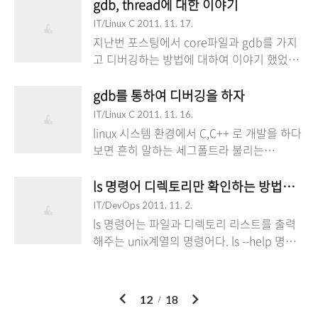
때 조그마한 도움(빠른 원인분석등)이 될수
gdb, thread에 대한 이야기
일에서 정보를 확인할 수 있다. 내가 받은 안
스코드와 커널 코드가 구분되어 관리되고 있
있다. ps 명령어를 사용하면 linux 시스템의
드로이드 커널 ..
IT/Linux C
2011. 11. 17.
다. 플랫폼 소스코드는 download 사이트의
프로세스 정보들을 얻을 수 있다. 시스템을
지난번 포스팅에서 core파일과 gdb를 가지
내용 자체를 따라하면 쉽게 받을 수 있지만,
운용하는 사람들에게 있어서도 유용히 사용
고 디버깅하는 방법에 대하여 이야기 했었다.
커널 코드는 사이트에 적혀있지 않은 일부 정
되는 정보인데, 이러한 ps 명령어에서 해당
2011/11/16 - [리눅스(Linux)/개발
보가 필요하여 커널 코드 다운로드에 대해서
프로세스가 thread정보를 함께 출력하게 정
(Developemnt)] - [gdb] core 파일을 통해
gdb를 통하여 디버깅을 하자
이야기 하려 한다. 일단 커널 코드를 받기 위
보를 얻을 수 있다. ps -eLf | grep testsrv
디버깅하자. 오늘도 비슷한 내용인데, 멀티
해서 git이라는 새로운 소스코드 관리 ..
IT/Linux C
2011. 11. 16.
UID PID PPID LWP C NLWP STIME TTY
thread를 사용하는 프로그램일 때 확인할 수
linux 시스템 환경에서 C,C++ 로 개발을 하다
TIME CMD root 2588 2587 2588 0 11
있는 방안에 대해서 이야기 하려 한다. 기본
보면 흔히 말하는 세그폴트라 불리는
00:05 ? 00:00:07 ./testsrv root 2588 2587
적으로 gdb로 core파일을 불러드리면 메인
segmentation fault 오류가 발생하면 난감
2589 2 11 00:05 ? 00:23:1..
thread의 내용만 나옵니다. 간단한 명령을
하게 된다. 오류가 발생하는 이유는 메모리
ls 명령어 디렉토리만 확인하는 방법에 대
통해서 thread를 변경하고 정보를 확인할 수
관련이지만 일단 오류가 발생하면 저 메세지
IT/DevOps
2011. 11. 2.
있다. (gdb) info threads 위의 명령으로 해
만 내놓고 프로그램이 죽기 때문이다. 세그폴
ls 명령어는 파일과 디렉토리 리스트를 출력
당 프로그램이 몇개의 스레드가 존재하고 있
트 오류가 발생하면 해당 프로그램의 현재 상
해주는 unix계열의 명령어다. ls --help 명령
는지 번호로 관리 되어지고 있는 스레드 정보
태정보를 파일로 남기게 되어 있다.(그것을
어를 확인하면 -d 옵션으로 directory만 출력
가 나온다. 1번이 메인 thread 이다. (gdb)
core파일이라고 불린다) 하지만 일반적으로
하게 하는 옵션을 확인할 수 있다.
threads 번호 이렇게 thread를..
그 파일의 사이즈를 0으로 설정되어 있기 때
morenice@ubuntu:~$ ls --help 사용법: ls
이
다
12
18
문에 아무런 흔적이 남지 않는 것이다. 그렇
[]... []... List information about the FILEs