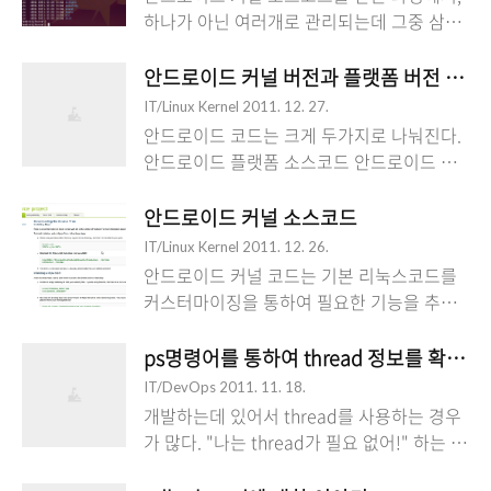
경우 실제로 소켓이 열려 있는지 디버깅을 위
하나가 아닌 여러개로 관리되는데 그중 삼성
한 용도, 그리고 프로세스가 열 수 있는 파일
버전이 있었다. 삼성에서 관리하는 거의 초기
의 갯수가 한정되어지기 때문에 시스템 모니
모델에 가까운 안드로이드 모바일 갤럭시S가
안드로이드 커널 버전과 플랫폼 버전 확인
터링을 위해서 열려진 파일이 얼마만큼인지
처음 나왔을 때 엄청나게 느린 현상을 보여줌
IT/Linux Kernel
2011. 12. 27.
확인하는 용도등으로 파일을 확인하는 방법
을 경험상으로 알고 있기 때문에(물론 지금은
안드로이드 코드는 크게 두가지로 나눠진다.
은 필요하다. 결론부터 말하자면, lsof(list
엄청 빨라졌음) 출시된지 얼마 안된 안드로이
안드로이드 플랫폼 소스코드 안드로이드 커
open file)라는 명령어를 통하여 모든 프로세
드 4.0 플랫폼에서 사용되는 커널은 어떤 차
널 소스코드 각각의 소스코드에서 버전을 확
스에 대하여 열고 있는 파일에 대하여 확인할
이점이 있을까 궁금증으로 소스코드 diff를
인할 수 있다. 첫번째, 안드로이드 플랫폼 버
안드로이드 커널 소스코드
수 있다. root@ubuntu:~# lsof
좀 해보았다. 안드로이드 커널 소스코드 다운
전 확인하기. vi
COMMAND..
IT/Linux Kernel
2011. 12. 26.
로드 방법은 이전에 포스팅 했었다.
build/core/version_defaults.mk 플랫폼 소
안드로이드 커널 코드는 기본 리눅스코드를
2011/12/26 - [리눅스(Linux)/커널(Kernel)]
스코드를 다운로드 받았다면, 해당 버전파일
커스터마이징을 통하여 필요한 기능을 추가
- 안드로이드 커널 소스코드 그 과정에서 레
을 통하여 이 코드의 플랫폼 버전을 확인할
하고 불필요한 부분을 제거하여 모바일이나
파지토리 정보를 복사할 때, 삼성 커널로 복
수 있다. 플랫폼 버전이란 4.0(아이스크림) 이
태블릿에 맞게 변경된 커널을 의미한다. 리눅
ps명령어를 통하여 thread 정보를 확인하
사해오면 된다. git clone
런걸 의미한다. 두번째, 안드로이드 커널 버
스 코드 자체가 오픈소스이다 보니 안드로이
https://android.googlesource.com..
IT/DevOps
2011. 11. 18.
전 확인하기 vi kernel/Makefile VERSION =
드도 역시 코드가 오픈되어 있어 웹사이트에
개발하는데 있어서 thread를 사용하는 경우
3 PATCHLEVEL = 0 SUBLEVEL = 8
방문하여 쉽게(?) 다운로드 받을 수 있다.
가 많다. "나는 thread가 필요 없어!" 하는 분
EXTRAVERSION = NAME = Sneaky Weasel
http://source.android.com/source/down
들도 한번쯤은 보면 나중에 우연히 만나게 될
커널 소스코드를 다운로드 받았다면, 해당 파
loading.html 안드로이드에서는 플랫폼 소