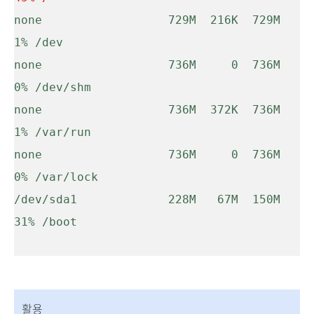
none                  729M  216K  729M   
1% /dev

none                  736M     0  736M   
0% /dev/shm

none                  736M  372K  736M   
1% /var/run

none                  736M     0  736M   
0% /var/lock

/dev/sda1             228M   67M  150M  
31% /boot

활용