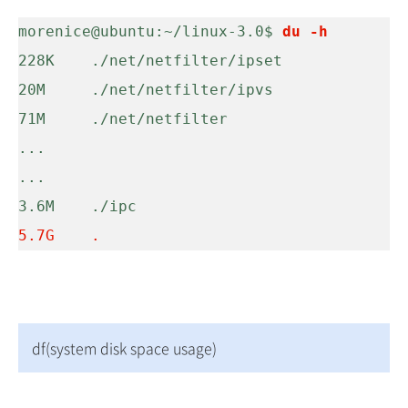
morenice@ubuntu:~/linux-3.0$ 
du -h 
228K    ./net/netfilter/ipset

20M     ./net/netfilter/ipvs

71M     ./net/netfilter

...

...

5.7G    .
df(system disk space usage)