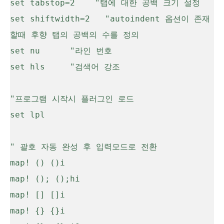
set tabstop=2    "탭에 대한 공백 크기 설정

set shiftwidth=2   "autoindent 옵션이 존재
할때 후향 탭의 공백의 수를 정의

set nu      "라인 번호

set hls     "검색어 강조

"프로그램 시작시 플러그인 로드

set lpl

" 괄호 자동 완성 후 입력모드로 전환

map! () ()
i

map! (); ();
hi

map! [] []
i

map! {} {}
i
