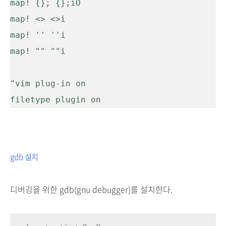
map! {}; {};
i
O
map! <> <>
i

map! '' ''
i

map! "" ""
i

"vim plug-in on

gdb 설치
디버깅을 위한 gdb(gnu debugger)를 설치한다.