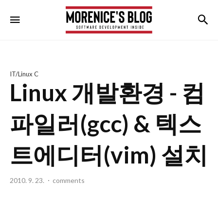
morenice's
검
메뉴
blog
IT/Linux C
Linux 개발환경 - 컴
파일러(gcc) & 텍스
트에디터(vim) 설치
2010. 9. 23.
comments