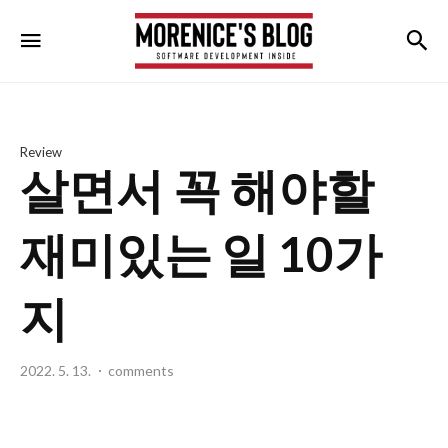
morenice's
검
메뉴
blog
Review
살면서 꼭 해야할
재미있는 일 10가
지
2022. 5. 13.
comments