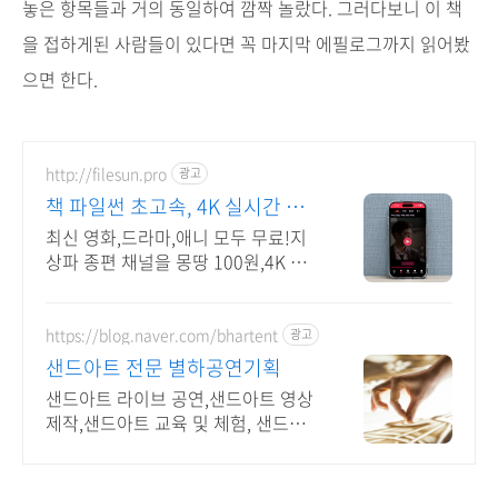
놓은 항목들과 거의 동일하여 깜짝 놀랐다. 그러다보니 이 책
을 접하게된 사람들이 있다면 꼭 마지막 에필로그까지 읽어봤
으면 한다.
http://filesun.pro
광고
책 파일썬 초고속, 4K 실시간 보
기!
최신 영화,드라마,애니 모두 무료!지
상파 종편 채널을 몽땅 100원,4K 스
트리밍
https://blog.naver.com/bhartent
광고
샌드아트 전문 별하공연기획
샌드아트 라이브 공연,샌드아트 영상
제작,샌드아트 교육 및 체험, 샌드아
트 진로강의