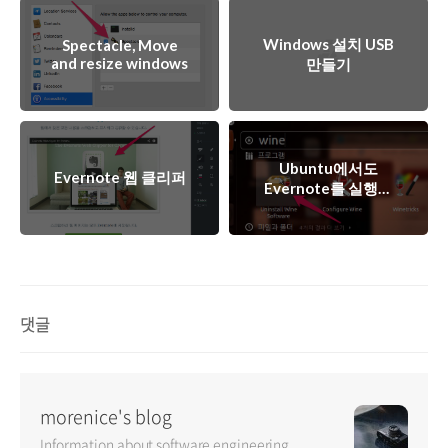
Windows 설치 USB
Spectacle, Move
and resize windows
만들기
Ubuntu에서도
Evernote 웹 클리퍼
Evernote를 실행해
보자
댓글
morenice's blog
Information about software engineering