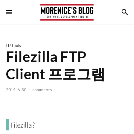
morenice's
검
메뉴
blog
IT/Tools
Filezilla FTP
Client 프로그램
2014. 6. 30.
comments
Filezilla?