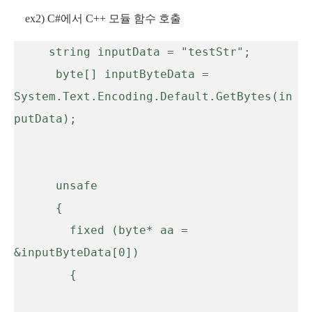
ex2) C#에서 C++ 모듈 함수 호출
     string inputData = "testStr";

      byte[] inputByteData = 
System.Text.Encoding.Default.GetBytes(in
putData);

      unsafe

      {

        fixed (byte* aa = 
&inputByteData[0])

        {
