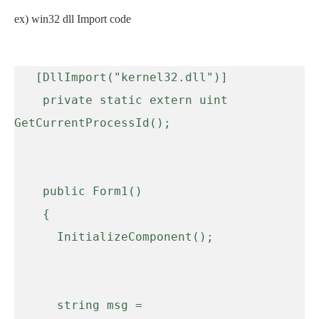
ex) win32 dll Import code
   [DllImport("kernel32.dll")]

    private static extern uint 
GetCurrentProcessId();

    public Form1()

    {

      InitializeComponent();

      string msg = 