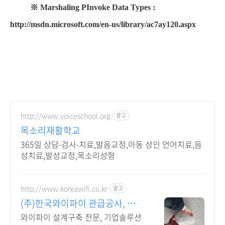
※ Marshaling PInvoke Data Types :
http://msdn.microsoft.com/en-us/library/ac7ay120.aspx
http://www.voiceschool.org
광고
목소리재활학교
365일 상담-검사-치료,발음교정,아동 성인 언어치료,음
성치료,발성교정,목소리성형
http://www.koreawifi.co.kr
광고
(주)한국와이파이 관급공사, 건설
공사 가능
와이파이 설계구축 전문, 기업솔루션